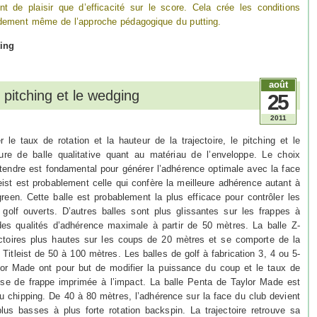
t de plaisir que d’efficacité sur le score. Cela crée les conditions
fondement même de l’approche pédagogique du putting.
ting
août
e pitching et le wedging
25
2011
le taux de rotation et la hauteur de la trajectoire, le pitching et le
ure de balle qualitative quant au matériau de l’enveloppe. Le choix
 tendre est fondamental pour générer l’adhérence optimale avec la face
eist est probablement celle qui confère la meilleure adhérence autant à
een. Cette balle est probablement la plus efficace pour contrôler les
golf ouverts. D’autres balles sont plus glissantes sur les frappes à
des qualités d’adhérence maximale à partir de 50 mètres. La balle Z-
ectoires plus hautes sur les coups de 20 mètres et se comporte de la
tleist de 50 à 100 mètres. Les balles de golf à fabrication 3, 4 ou 5-
r Made ont pour but de modifier la puissance du coup et le taux de
sse de frappe imprimée à l’impact. La balle Penta de Taylor Made est
u chipping. De 40 à 80 mètres, l’adhérence sur la face du club devient
plus basses à plus forte rotation backspin. La trajectoire retrouve sa