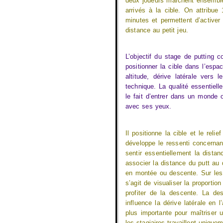
deux joueurs marchent ensemble v
arrivés à la cible. On attribu
minutes et permettent d’activer 
distance au petit jeu.
L’objectif du stage de putting c
positionner la cible dans l’espa
altitude, dérive latérale vers
technique. La qualité essentiell
le fait d’entrer dans un monde 
avec ses yeux.
Il positionne la cible et le relie
développe le ressenti concernant
sentir essentiellement la distan
associer la distance du putt au 
en montée ou descente. Sur les p
s’agit de visualiser la proportion
profiter de la descente. La des
influence la dérive latérale en 
plus importante pour maîtriser
les stagiaires travaillent unique