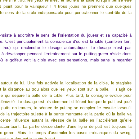
ers le trou, les yeux fermés, et lâchent la balle lorsqu’il pense être
e 1 point pour le vainqueur ! 4 trous joués ne prennent que quelques
le sens de la cible indispensable pour perfectionner le contrôle de la
onsiste à accroître le sens de l’orientation du joueur et sa capacité à
ce. C’est principalement la conscience d’où est la cible (combien loin,
 le trou) qui enclenche le dosage automatique. Le dosage n’est pas
e à développer pendant l’entraînement sur le putting-green réside dans
où le golfeur voit la cible avec ses sensations, mais sans la regarder
f autour de lui. Une fois activée la localisation de la cible, le stagiaire
 la distance au trou alors que les yeux sont sur la balle. Il s’agit de
ce qui sépare la balle de la cible. Plus tard, la consigne évolue pour
dénivelé. Le dosage est, évidemment différent lorsque le putt est joué
utts en travers, la séance de putting se complexifie ensuite lorsqu’il
 de la trajectoire sujette à la pente montante et la partie où la balle va
cente influence autant la vitesse de la balle en l’accélérant qu’elle
l’accentuant. La partie descendante d’une ligne de putt est toujours la
 un green. Mais, le temps d’assimiler les bases mécaniques du swing,
ment sur des putts joués à plat.