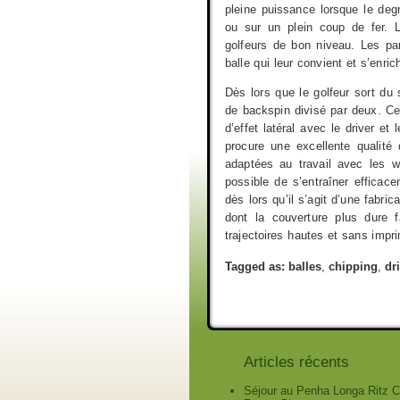
pleine puissance lorsque le de
ou sur un plein coup de fer. 
golfeurs de bon niveau. Les pa
balle qui leur convient et s’enr
Dès lors que le golfeur sort du
de backspin divisé par deux. Ce
d’effet latéral avec le driver et
procure une excellente qualité
adaptées au travail avec les w
possible de s’entraîner efficac
dès lors qu’il s’agit d’une fabri
dont la couverture plus dure f
trajectoires hautes et sans imprim
Tagged as:
balles
,
chipping
,
dr
Articles récents
Séjour au Penha Longa Ritz Ca