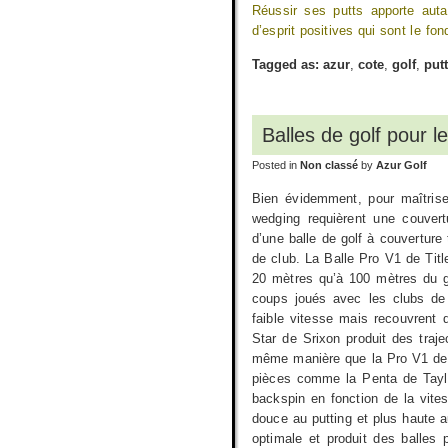
Réussir ses putts apporte autan
d’esprit positives qui sont le 
Tagged as:
azur
,
cote
,
golf
,
put
Balles de golf pour l
Posted in
Non classé
by
Azur Golf
Bien évidemment, pour maîtriser 
wedging requièrent une couvert
d’une balle de golf à couverture
de club. La Balle Pro V1 de Titl
20 mètres qu’à 100 mètres du gr
coups joués avec les clubs de 
faible vitesse mais recouvrent 
Star de Srixon produit des traj
même manière que la Pro V1 de Ti
pièces comme la Penta de Taylo
backspin en fonction de la vite
douce au putting et plus haute a
optimale et produit des balles 