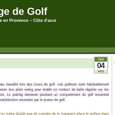
ge de Golf
 en Provence – Côte d'azur
nov
04
2011
peu travaillé lors des cours de golf. Les golfeurs sont habituellement
ner leur plein swing pour établir un contact de balle régulier sur les
droit. Le putting demeure pourtant un compartiment du golf essentiel
satisfaction ressentie par le joueur de golf.
d’un mètre (plutôt que de craindre de le manquer) place le golfeur dans