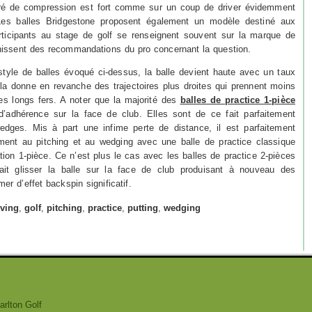
gré de compression est fort comme sur un coup de driver évidemment
Les balles Bridgestone proposent également un modèle destiné aux
rticipants au stage de golf se renseignent souvent sur la marque de
ichissent des recommandations du pro concernant la question.
 style de balles évoqué ci-dessus, la balle devient haute avec un taux
la donne en revanche des trajectoires plus droites qui prennent moins
 les longs fers. A noter que la majorité des
balles de practice 1-pièce
 d’adhérence sur la face de club. Elles sont de ce fait parfaitement
edges. Mis à part une infime perte de distance, il est parfaitement
ement au pitching et au wedging avec une balle de practice classique
cation 1-pièce. Ce n’est plus le cas avec les balles de practice 2-pièces
ait glisser la balle sur la face de club produisant à nouveau des
er d’effet backspin significatif.
iving
,
golf
,
pitching
,
practice
,
putting
,
wedging
rlton Golf