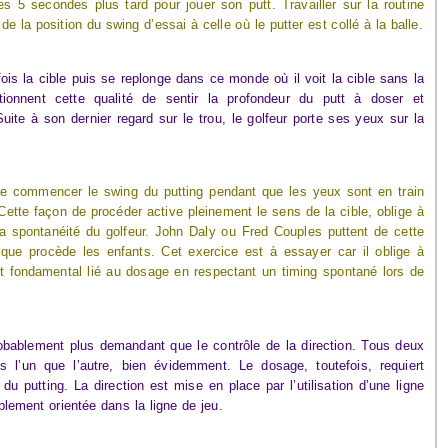
es 5 secondes plus tard pour jouer son putt. Travailler sur la routine
 la position du swing d’essai à celle où le putter est collé à la balle.
fois la cible puis se replonge dans ce monde où il voit la cible sans la
ctionnent cette qualité de sentir la profondeur du putt à doser et
Suite à son dernier regard sur le trou, le golfeur porte ses yeux sur la
e commencer le swing du putting pendant que les yeux sont en train
 Cette façon de procéder active pleinement le sens de la cible, oblige à
 la spontanéité du golfeur. John Daly ou Fred Couples puttent de cette
 que procède les enfants. Cet exercice est à essayer car il oblige à
ent fondamental lié au dosage en respectant un timing spontané lors de
robablement plus demandant que le contrôle de la direction. Tous deux
s l’un que l’autre, bien évidemment. Le dosage, toutefois, requiert
du putting. La direction est mise en place par l’utilisation d’une ligne
ablement orientée dans la ligne de jeu.