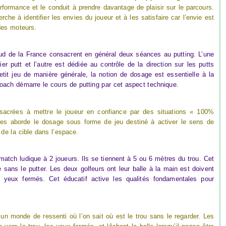
erformance et le conduit à prendre davantage de plaisir sur le parcours.
he à identifier les envies du joueur et à les satisfaire car l’envie est
 des moteurs.
ud de la France consacrent en général deux séances au putting. L’une
r putt et l’autre est dédiée au contrôle de la direction sur les putts
tit jeu de manière générale, la notion de dosage est essentielle à la
oach démarre le cours de putting par cet aspect technique.
sacrées à mettre le joueur en confiance par des situations « 100%
ires aborde le dosage sous forme de jeu destiné à activer le sens de
 de la cible dans l’espace.
atch ludique à 2 joueurs. Ils se tiennent à 5 ou 6 mètres du trou. Cet
e sans le putter. Les deux golfeurs ont leur balle à la main est doivent
 yeux fermés. Cet éducatif active les qualités fondamentales pour
 un monde de ressenti où l’on sait où est le trou sans le regarder. Les