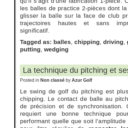
qu’il s’agit d’une fabrication 1-pièce.
les balles de practice 2-pièces dont la
glisser la balle sur la face de club 
trajectoires hautes et sans impr
significatif.
Tagged as:
balles
,
chipping
,
driving
,
putting
,
wedging
La technique du pitching et se
Posted in
Non classé
by
Azur Golf
Le swing de golf du pitching est pl
chipping. Le contact de balle au pi
de précision et de synchronisation.
requiert une bonne technique pou
performant quelle que soit l’amplitude 