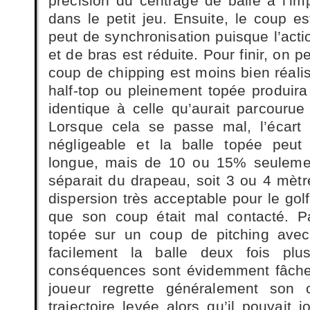
précision du centrage de balle à l’im
dans le petit jeu. Ensuite, le coup est 
peut de synchronisation puisque l’act
et de bras est réduite. Pour finir, on p
coup de chipping est moins bien réalis
half-top ou pleinement topée produir
identique à celle qu’aurait parcourue
Lorsque cela se passe mal, l’écart
négligeable et la balle topée peut 
longue, mais de 10 ou 15% seulemen
séparait du drapeau, soit 3 ou 4 mètr
dispersion très acceptable pour le golf
que son coup était mal contacté. Pa
topée sur un coup de pitching ave
facilement la balle deux fois pl
conséquences sont évidemment fâcheu
joueur regrette généralement son c
trajectoire levée alors qu’il pouvait 