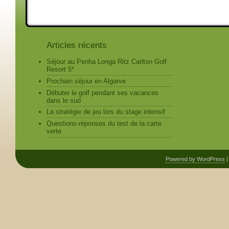
Articles récents
Séjour au Penha Longa Ritz Carlton Golf
Resort 5*
Prochain séjour en Algarve
Débuter le golf pendant ses vacances
dans le sud
La stratégie de jeu lors du stage intensif
Questions-réponses du test de la carte
verte
Powered by WordPress