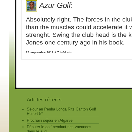
Azur Golf
:
Absolutely right. The forces in the cl
than the muscles could accelerate it 
strenght. Swing the club head is the 
Jones one century ago in his book.
26 septembre 2012 à 7 h 04 min
Articles récents
Séjour au Penha Longa Ritz Carlton Golf
Resort 5*
Prochain séjour en Algarve
Débuter le golf pendant ses vacances
dans le sud