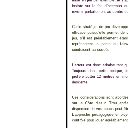
mise en jeu par exemple, le st
insiste sur le fait d’accepter q
revenir parfaitement au centre se
Cette stratégie de jeu développ
efficace puisqu’elle permet de 
jeu, s’il est préalablement ét
représentent la partie du fair
conduisent au succès.
L’erreur est donc admise tant qu
Toujours dans cette optique, l
préfère putter 12 mètres en mo
descente.
Ces considérations sont abordée
sur la Côte d’azur. Trou aprè
dispersion de vos coups peut êtr
L’approche pédagogique employé
contrôle pour jouer agréablement